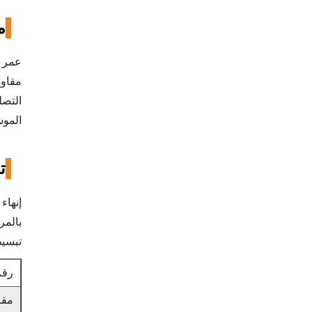
م
عمر خ
مقاوم
التصل
المو
ت
بالمر
تبسيط وحدات SKU للمستودعات و
رقم
مق