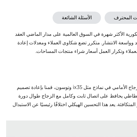
ت المحترف
الأسئلة الشائعة
ت موديلات السيارات الكورية الأكثر شهرة في السوق العالمية على مدار الماضي العقد
مد وواسعة الانتشار. متكرر تضع شكاوى العملاء ومعدلات إعادة
ملاء وتكرار العمل أسعار شراء منتجات المساحات.
يزيل الثرثرة والضوضاء من جذورها: استنادًا إلى التحليل المخصص لانحناء الزجاج الأمامي في نماذج مثل ix35 وتوسون، قمنا بإعادة تصميم
مطاطي يحافظ على اتصال ثابت وكامل مع الزجاج طوال دورة
متكافئة. يعد هذا التحسين الهيكلي اختلافًا رئيسيًا عن الاستبدال