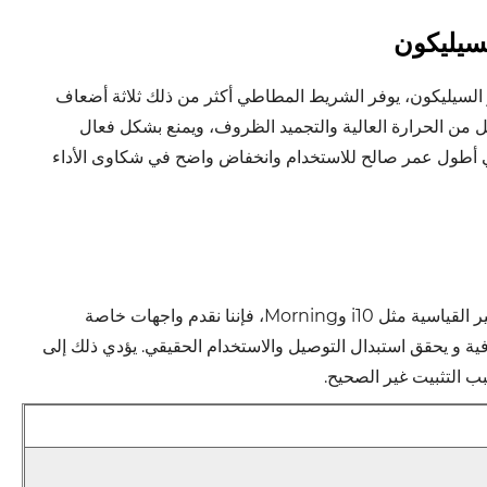
سيليكون
السيليكون، يوفر الشريط المطاطي أكثر من ذلك ثلاثة أضعاف
 من الحرارة العالية والتجميد الظروف، ويمنع بشكل فعال
ي أطول عمر صالح للاستخدام وانخفاض واضح في شكاوى الأداء
إنهاء ارتباك الإعداد: بالنسبة للمركبات ذات حوامل ممسحة الزجاج الخلفية غير القياسية مثل i10 وMorning، فإننا نقدم واجهات خاصة
افية و يحقق استبدال التوصيل والاستخدام الحقيقي. يؤدي ذلك إلى