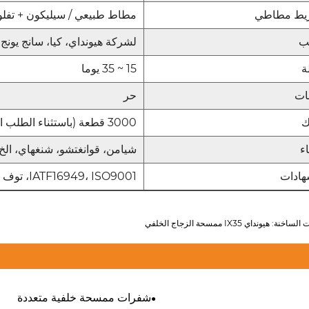
يط مطاطي
مطاط طبيعي / سيليكون + تفل
ب
لشركة هيونداي، كيا، سانج يونج،
ة
15 ~ 35 يوما
ات
حر
ك
3000 قطعة (باستثناء الطلب التجريبي)
اء
شيامن، قوانغتشو، شنغهاي، الخ
هادات
IATF16949، ISO9001، توف
خنة: هيونداي IX35 ممسحة الزجاج الخلفي
شفرات ممسحة خلفية متعددة