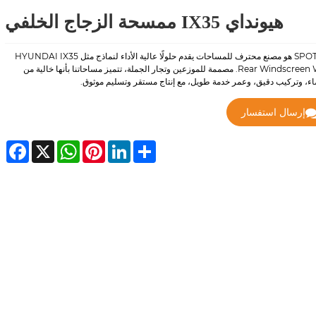
هيونداي IX35 ممسحة الزجاج الخلفي
SPOTLESS هو مصنع محترف للمساحات يقدم حلولًا عالية الأداء لنماذج مثل HYUNDAI IX35
Rear Windscreen Wiper. مصممة للموزعين وتجار الجملة، تتميز مساحاتنا بأنها خالية من
ء، وتركيب دقيق، وعمر خدمة طويل، مع إنتاج مستقر وتسليم موثوق.
إرسال استفسار
cebook
WhatsApp
X
Pinterest
LinkedIn
Share