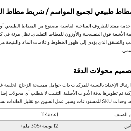
طاط طبيعي لجميع المواسم / شريط مطاط ال
دمة ممتد للظروف المناخية القاسية: مصنوع من المطاط الطبيعي أو 
ة الأشعة فوق البنفسجية والأوزون للمطاط التقليدي. تظل مرنة في كل
ب والتشقق الذي يؤدي إلى ظهور الخطوط وعلامات الماء. والنتيجة ه
سمي.
صميم محولات الدقة
كبة تم تطويرها بدقة الأدوات الأصلية. التثبيت لا يتطلب أي محولات إض
سير عمل الفنيين مع تقليل العائدات بسبب التثبيت غير الصحيح.
 الصنف
إعادة114
اس
12 بوصة (305 ملم)