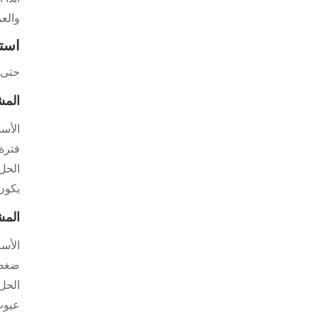
والع
استك
حتى ب
المشكلة 1: ال
الأسب
فترة 
الحل
يكون
المشكلة 2: الترج
ضغط 
الحل:
عيوب