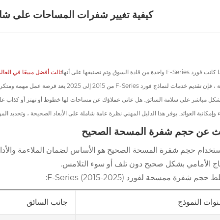
كيفية تغيير شفرات المساحات على شاحنات Ford F-Series الخاصة بك (نماذج 
F-Se واحدة من قادة السوق وتم تصنيفها على أنها
ثالث أفضل مبيعًا في العالم ف
المهنية ، فإن تقديم خدمات لنماذج فورد ies
شكل مباشر على سلامة السائق. هل عانى عملاؤك عن مساحات لها خطوط أو تهتز أو كذاب على ا
مكانية العوائد. يوفر هذا الدليل المهني نظرة عامة شاملة على الأبعاد الصحيحة ، وتحديد الموصل (J-Hook أو قرصة TAB) ، وتركيب يركز على السلامة لضمان عملية مثالي
ث عن حجم شفرة المسحة الصحيح
ستخدام حجم شفرة المسحة الصحيح هو الأساس لضمان الملاءمة والأداء
اج الأمامي بشكل صحيح دون تلف أو سوء التلامس.
جم شفرة ممسحة لفورد F-Series (2015-2025):
جانب السائق
وات النموذج