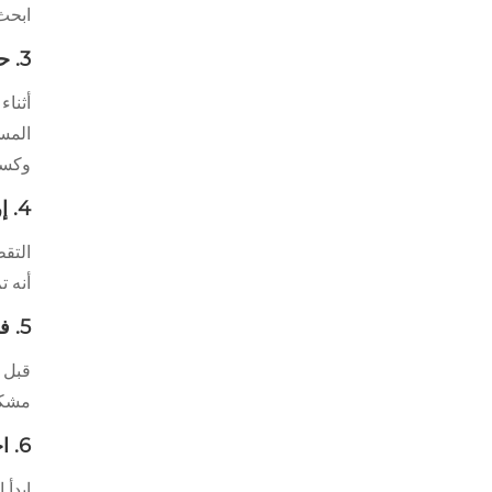
ابحث ع
3. حرك الشفرة القديمة
المس
وكسر
4. إرفاق شفرة ماسحة جديدة
التق
أنه 
5. فحص السلامة الحرجة
قبل ا
مشكل
6. اختبار مع سائل الغسالة
ابدأ 