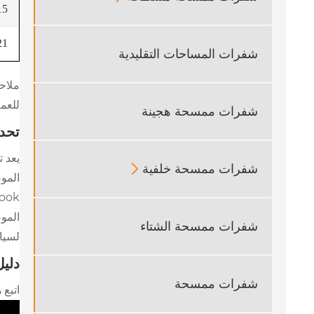
2020
2025
شفرات المساحات التقليدية
ملاحظ
للعمل
شفرات ممسحة هجينة
تحد
يعد ت
شفرات ممسحة خلفية

Hook المعياري (المعروف باسم J-Hook). يمكن تكييف منتجات Yujin الناصعة في هذه ا
شفرات ممسحة الشتاء
لسيار
دليل
شفرات ممسحة
اتبع 