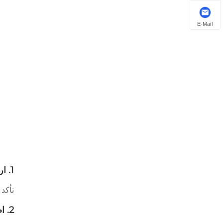
E-Mail
1. ارفع ذراع المساحات إلى وضع الخدمة
تأكد
2. اضغط على علامة تبويب الإصدار (لـ J-Hook)