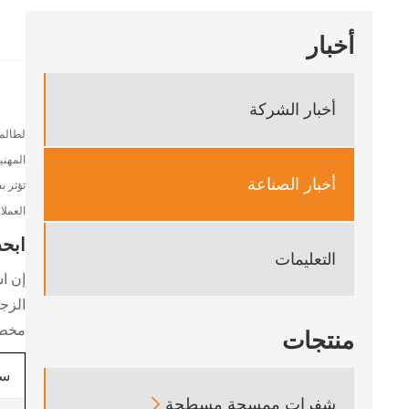
أخبار
أخبار الشركة
لطالما كانت فورد ries
أخبار الصناعة
تؤثر ب
العملاء وإ
ابح
التعليمات
إن ا
الزج
مخطط ح
منتجات
سن
شفرات ممسحة مسطحة
