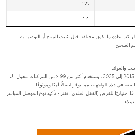
22 "
21 "
كب عادة ما تكون مختلفة. قبل تثبيت المنتج أو التوصية به
م الصحيح.
ت والعوائد.
الموصل الرئيسي (99 ٪ من نماذج المركبات): بالنسبة لسلسلة Ford F من 2015 إلى 2025 ، يستخدم أكثر من 99 ٪ من المركبات محول U-
الاختياري: ملاحظة: بدءًا من النماذج العالية 2021+ ، تقدم Ford ذراعًا اختياريًا للقرص (القفل العلوي). نقترح تأكيد نوع الموصل المباشر
ملاء.