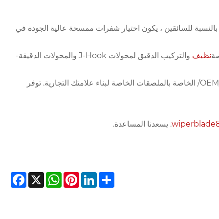
النسبة للسائقين ، يكون اختيار شفرات ممسحة عالية الجودة في
نظيف
والتركيب الدقيق لمحولات J-Hook والمحولات الدقيقة-
نحن نقدم أسعار الجملة التنافسية ، والخصومات بالجملة ، وخدمات OEM/ ODM/ الخاصة بالملصقات الخاصة لبناء علامتك التجارية. توفر
wiperblade
. يسعدنا المساعدة.
cebook
WhatsApp
X
Pinterest
LinkedIn
Share