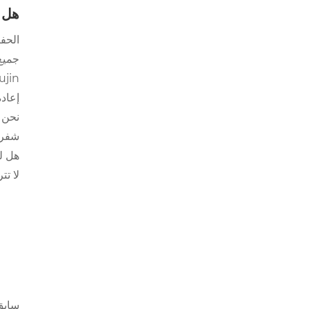
هل 
الحف
جميع مو
Yujin متخصص في شفرات ممسحة عالية الأداء ، مع علام
إعادة
شفرات
هل ل
لا تت
سابق