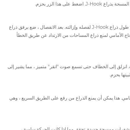
على هذا الزر بحزم.
أثناء الضغط على زر الإفراج ، قم بتزويد شفرة المسحة القديمة لأسفل على طول ذراع J-Hook لفصله وإزالته. بعد الانفصال ، ضع برفق ذراع
 الأمامي لمنع ذراع المساحات من الارتداد عن طريق الخطأ
على ذراع المساحات. انزلق إلى الخطاف حتى تسمع صوت "انقر" متميز ، مما يشير إلى
يتها بحزم.
مامي. هذا يمكن أن يمنع الذراع من رفع على الطريق السريع ، وهي
شفرات ممسحة جديدة. تحقق مما إذا كانت الحركة سلسة ،