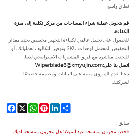
نطاق واسع.
قم بتحويل عملية شراء المساحات من مركز تكلفة إلى ميزة
الكفاءة.
للحصول على تحليل عالمي لكفاءة التجهيز مخصص يحدد مقدار
التخفيض المحتمل لوحدات SKU وتوفير التكاليف لعملياتك، أو
للتحدث مباشرة مع فريق المشتريات الاستراتيجي لدينا:
اتصل بنا على:
Wiperblade8@xmyujin.com
دعنا نقدم لك رؤى مبنية على البيانات ومصممة خصيصًا
لشركتك.
cebook
WhatsApp
X
Pinterest
LinkedIn
Share
سابق :
فحص مخزون ممسحة عيد الميلاد: هل مخزون ممسحة لديك