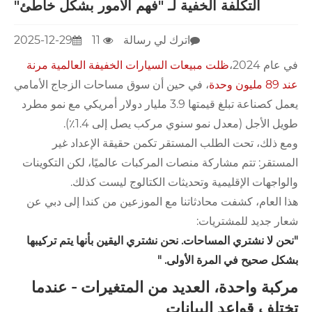
التكلفة الخفية لـ "فهم الأمور بشكل خاطئ"
اترك لي رسالة
11
2025-12-29
في عام 2024،
ظلت مبيعات السيارات الخفيفة العالمية مرنة
عند 89 مليون وحدة
، في حين أن سوق مساحات الزجاج الأمامي
يعمل كصناعة تبلغ قيمتها 3.9 مليار دولار أمريكي مع نمو مطرد
طويل الأجل (معدل نمو سنوي مركب يصل إلى 1.4٪).
ومع ذلك، تحت الطلب المستقر تكمن حقيقة الإعداد غير
المستقر: تتم مشاركة منصات المركبات عالميًا، لكن التكوينات
والواجهات الإقليمية وتحديثات الكتالوج ليست كذلك.
هذا العام، كشفت محادثاتنا مع الموزعين من كندا إلى دبي عن
شعار جديد للمشتريات:
"نحن لا نشتري المساحات. نحن نشتري اليقين بأنها يتم تركيبها
بشكل صحيح في المرة الأولى. "
مركبة واحدة، العديد من المتغيرات - عندما
تختلف قواعد البيانات