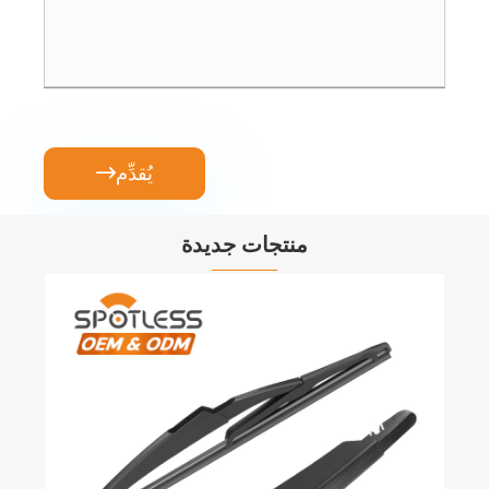
يُقدِّم

منتجات جديدة
شفرات ممسحة الزجاج الأمامي المطاطي
عرض المزيد >>