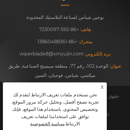
يوجين شيامن لصناعة البلاستيك المحدودة
هاتف:
+86-592-7230097
متحرك:
+86-13860488361
بريد إلكتروني:
wiperblade8@xmyujin.com
عنوان:
الوحدة 102، رقم 77، منطقة سيمينج الصناعية، طريق
ميكسي، شيامن، فوجيان، الصين
X
نحن نستخدم ملفات تعريف الارتباط لنقدم لك
حقوق الطبع والنشر © 2024 شركة يوجين شيامن لصناعة
تجربة تصفح أفضل، وتحليل حركة مرور الموقع،
البلاستيك المحدودة. جميع الحقوق محفوظة.
وتخصيص المحتوى. باستخدام هذا الموقع، فإنك
Links
Sitemap
RSS
XML
سياسة الخصوصية
توافق على استخدامنا لملفات تعريف
الارتباط.
سياسة الخصوصية