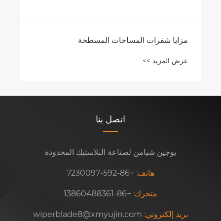
اتصل بنا
يوجين شيامن لصناعة البلاستيك المحدودة
هاتف:
+86-592-7230097
متحرك:
+86-13860488361
بريد إلكتروني:
wiperblade8@xmyujin.com