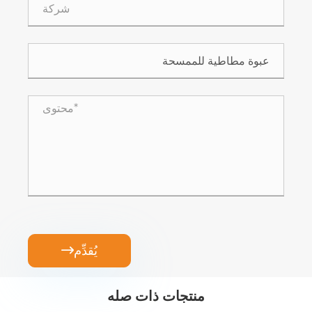
يُقدِّم

منتجات ذات صله