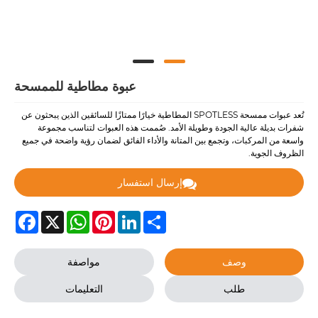
عبوة مطاطية للممسحة
تُعد عبوات ممسحة SPOTLESS المطاطية خيارًا ممتازًا للسائقين الذين يبحثون عن
شفرات بديلة عالية الجودة وطويلة الأمد. صُممت هذه العبوات لتناسب مجموعة
واسعة من المركبات، وتجمع بين المتانة والأداء الفائق لضمان رؤية واضحة في جميع
الظروف الجوية.
إرسال استفسار
Facebook
WhatsApp
X
Pinterest
LinkedIn
Share
وصف
مواصفة
طلب
التعليمات