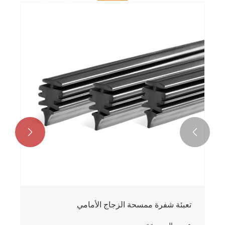


ممسحة شفرة المطاط