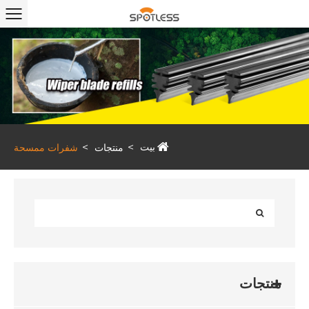
بيت
منتجات
شفرات ممسحة
منتجات