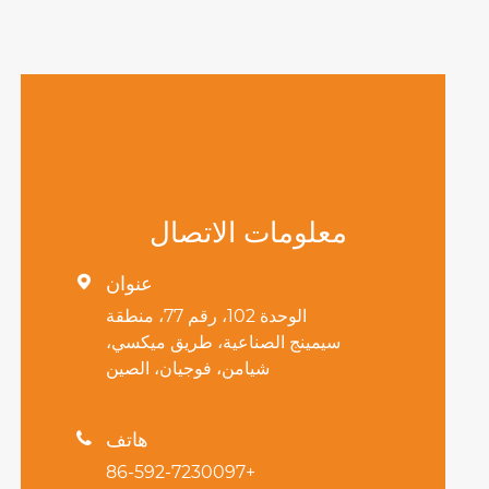
معلومات الاتصال
عنوان

الوحدة 102، رقم 77، منطقة
سيمينج الصناعية، طريق ميكسي،
شيامن، فوجيان، الصين
هاتف

+86-592-7230097