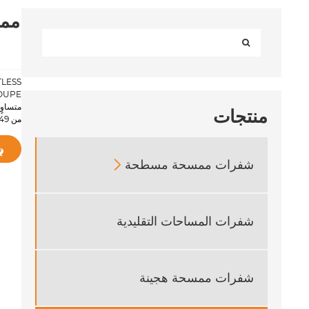
ممس
متساوٍ
منتجات
من IATF 16949. موك منخفض (3,000 قطعة) ، OEM/ODM متاح. تعزيز رضا العملاء.
شفرات ممسحة مسطحة

شفرات المساحات التقليدية
شفرات ممسحة هجينة