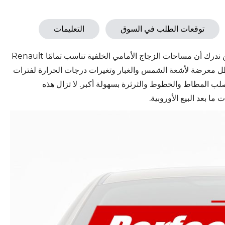
توقعات الطلب في السوق
التعليمات
تتمتع شركة SPOTLESS بخبرة تزيد عن 20 عامًا في تصنيع المساحات. نحن ندرك أن مساحات الزجاج الأمامي الخلفية تناسب تمامًا Renault
L وCITROEN C5 BERLINE وNISSAN PRIMERA P12، وتظل معرضة لأشعة الشمس والغبار وتغيرات درجات الحرارة لفترات
لب المطاط والخطوط والثرثرة بسهولة أكبر. لا تزال هذه
 بعد البيع الأوروبية.