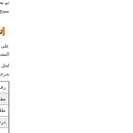
تم تح
مسح أ
ت
على ا
التشغ
بدرجة
رقم
مق
طلا
درج