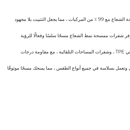
يضم 18 موصلًا قابلًا للتكيف ، تتوافق شفرات ممسحة الشعاع مع 99 ٪ من المركبات ، مما يجعل التثبيت بلا مجهود
Teflon N المتطورة ، توفر شفرات ممسحة نمط الشعاع مسحًا سلسًا وفعالًا للرؤية
تم تصميم شفرات ممسحة السيارات مع المفسد الهوائي TPE ، وشفرات المساحات التلقائية ، مع مقاومة درجات
عمل بسلاسة في جميع أنواع الطقس ، مما يمنحك مسحًا موثوقًا