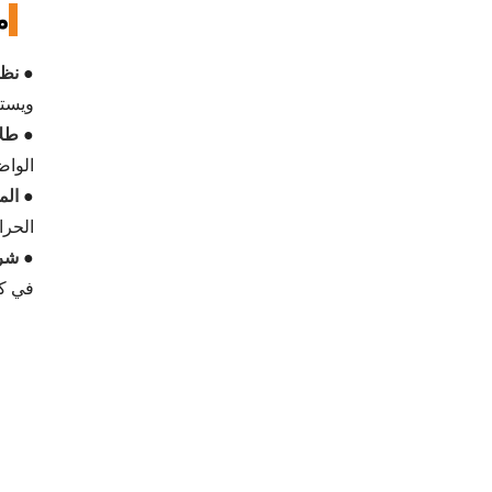
م
●
نظا
ويستغرق 3 
●
طلاء on Nano
الواض
●
الم
الحرا
●
شر
في ك