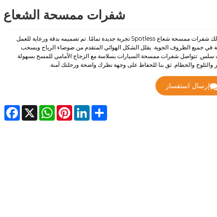
شفرات ممسحة الشعاع
تجلب لك شفرات ممسحة شعاع Spotless تجربة جديدة تمامًا. تم تصميمه بدقة ورعاية للعمل
 في جميع الظروف الجوية. يقلل الشكل الهوائي المتقدم من ضوضاء الرياح ويسحب
سلس. تتواصل شفرات ممسحة السيارات بسلاسة مع الزجاج الأمامي للمسح بسهولة
ر والثلوج والحطام. ثق بنا للحفاظ على وجهة نظرك واضحة ورحلتك آمنة.
إرسال استفسار
cebook
WhatsApp
X
Pinterest
LinkedIn
Share