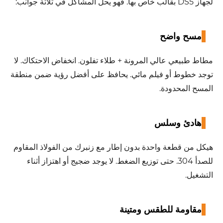
لجهاز DS5 بقالب خاص بها. فهو يحل المشاكل في ثلاثة جوانب:
مسح واضح
مطاط طبيعي عالي المرونة + طلاء تفلون. انخفاض الاحتكاك. لا
توجد خطوط أو فيلم مائي. يحافظ على أفضل رؤية ضمن منطقة
المسح المحدودة.
هادئ وسلس
هيكل من قطعة واحدة بدون إطار مع زنبرك من الفولاذ المقاوم
للصدأ 304. حتى توزيع الضغط. لا يوجد ضجيج أو اهتزاز أثناء
التشغيل.
مقاومة للطقس ومتينة