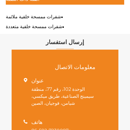
شفرات ممسحة خلفية ملائمة
شفرات ممسحة خلفية متعددة
إرسال استفسار
معلومات الاتصال
عنوان

الوحدة 102، رقم 77، منطقة
سيمينج الصناعية، طريق ميكسي،
شيامن، فوجيان، الصين
هاتف
