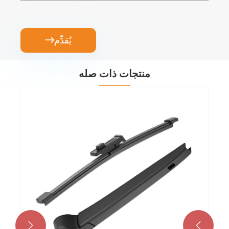
يُقدِّم

منتجات ذات صله

