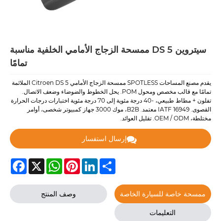
سيتروين DS 5 ممسحة الزجاج الأمامي الخلفية مناسبة
تمامًا
يقدم مصنع المساحات SPOTLESS ممسحة الزجاج الأمامي Citroen DS 5 الملائمة
تمامًا مع قالب مخصص ومحول POM. يحل الخطوط والضوضاء وضعف الاتصال.
تفلون + مطاط طبيعي، -40 درجة مئوية إلى 70 درجة مئوية اختبارات درجات الحرارة
القصوى. IATF 16949 معتمد. B2B، موك 3000 جهاز كمبيوتر شخصى، أوامر
مختلطة، OEM / ODM. تقليل العوائد.
إرسال استفسار
Facebook
WhatsApp
X
Pinterest
LinkedIn
Share
ممسحة خاصة للسيارة الخاصة
وصف المنتج
التعليمات