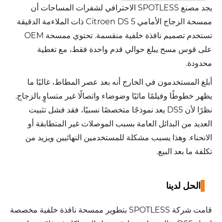
يجد مصنع SPOTLESS الاحترافي لشفرات المساحات أن
ممسحة الزجاج الأمامي Citroen DS 5 ذات الملاءمة الدقيقة
تستخدم تصميم نافذة خلفية منقسمة. تحتوي ممسحة OEM
على قوس مسح يبلغ حوالي قدم واحدة فقط، مع تغطية
محدودة.
أبلغ المستخدمون في الخارج أنه بعد عصر المطاط، غالبًا ما
يظهر خطوطًا وفيلمًا مائيًا وضوضاء واتصالًا غير متساوٍ بالزجاج.
نظرًا لأن DS5 يعد نموذجًا متخصصًا نسبيًا، فقد فشل تثبيت
العديد من البدائل العامة بسبب الموصلات غير المتطابقة أو
الانحناء. وهذا يسبب مشكلة للمستخدمين النهائيين ويزيد من
تكلفة ما بعد البيع.
الحل لدينا
قامت شركة SPOTLESS بتطوير ممسحة نافذة خلفية مخصصة