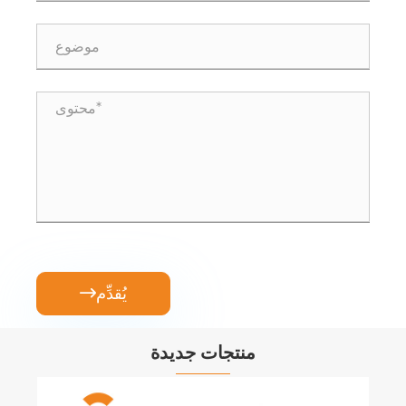
يُقدِّم

منتجات جديدة