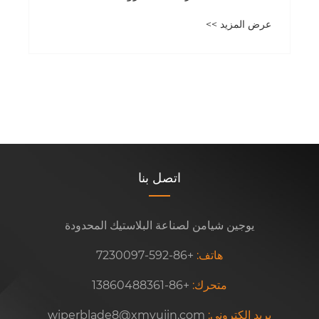
عرض المزيد >>
اتصل بنا
يوجين شيامن لصناعة البلاستيك المحدودة
هاتف:
+86-592-7230097
متحرك:
+86-13860488361
بريد إلكتروني:
wiperblade8@xmyujin.com