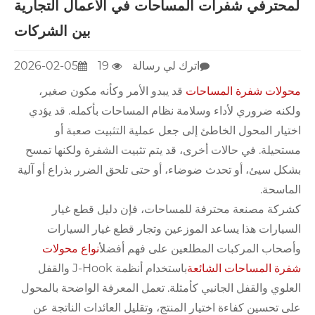
لمحترفي شفرات المساحات في الأعمال التجارية
بين الشركات
اترك لي رسالة
19
2026-02-05
محولات شفرة المساحات
قد يبدو الأمر وكأنه مكون صغير،
ولكنه ضروري لأداء وسلامة نظام المساحات بأكمله. قد يؤدي
اختيار المحول الخاطئ إلى جعل عملية التثبيت صعبة أو
مستحيلة. في حالات أخرى، قد يتم تثبيت الشفرة ولكنها تمسح
بشكل سيئ، أو تحدث ضوضاء، أو حتى تلحق الضرر بذراع أو آلية
الماسحة.
كشركة مصنعة محترفة للمساحات، فإن دليل قطع غيار
السيارات هذا يساعد الموزعين وتجار قطع غيار السيارات
وأصحاب المركبات المطلعين على فهم أفضل
أنواع محولات
شفرة المساحات الشائعة
باستخدام أنظمة J-Hook والقفل
العلوي والقفل الجانبي كأمثلة. تعمل المعرفة الواضحة بالمحول
على تحسين كفاءة اختيار المنتج، وتقليل العائدات الناتجة عن