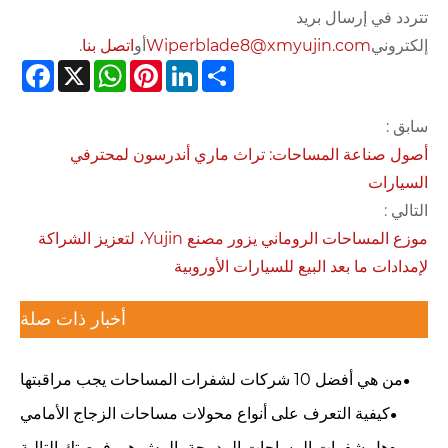
تتردد في إرسال بريد
إلكتروني
Wiperblade8@xmyujin.com
أو
اتصل بنا
.
cebook
WhatsApp
X
Pinterest
LinkedIn
Share
سابق :
أصول صناعة المساحات: تراث ماري أندرسون لمحترفي
السيارات
التالي :
موزع المساحات الروماني يزور مصنع Yujin، لتعزيز الشراكة
لإمدادات ما بعد البيع للسيارات الأوروبية
أخبار ذات صلة
من هي أفضل 10 شركات لشفرات المساحات يجب مراقبتها
في عام 2026؟
كيفية التعرف على أنواع محولات مساحات الزجاج الأمامي
الصحيحة لأي مركبة
هل شفرات المساحات المدمجة بالرش هي فرصتك التالية