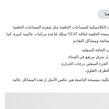
نا
ن عام 1997 إلى عام 2015، ظهرت الموديلات الكلاسيكية للمساحات الخلفية مثل شفرة المساحات الخلفية
تناسب تمامًا BMW الفئة الثالثة (E46) وFord Fiesta وVolvo V60 والممسحة الخلفية لعائلة SEAT تمتلك قاعدة مركبات عالمية كبيرة. كما
ائعة ومشاكل التقادم:
ل تمزق مرتفع في الشتاء.
الطرف العلوي.
هيكلية. ممسحة الناصعة هي عكس الأمثل ل هذه المشاكل عالية