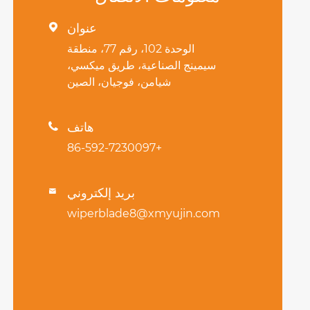
عنوان

الوحدة 102، رقم 77، منطقة
سيمينج الصناعية، طريق ميكسي،
شيامن، فوجيان، الصين
هاتف

+86-592-7230097
بريد إلكتروني

wiperblade8@xmyujin.com