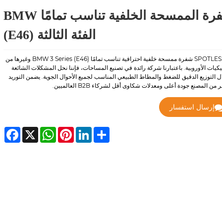
شفرة الممسحة الخلفية تناسب تمامًا BMW
الفئة الثالثة (E46)
تقدم SPOTLESS شفرة ممسحة خلفية احترافية تناسب تمامًا BMW 3 Series (E46) وغيرها من
يكيات الأوروبية. باعتبارنا شركة رائدة في تصنيع المساحات، فإننا نحل المشكلات الشائعة
ل التوزيع الدقيق للضغط والمطاط الطبيعي المناسب لجميع الأحوال الجوية. يضمن التوريد
 من المصنع جودة أعلى ومعدلات شكاوى أقل لشركاء B2B العالميين.
إرسال استفسار
cebook
WhatsApp
X
Pinterest
LinkedIn
Share