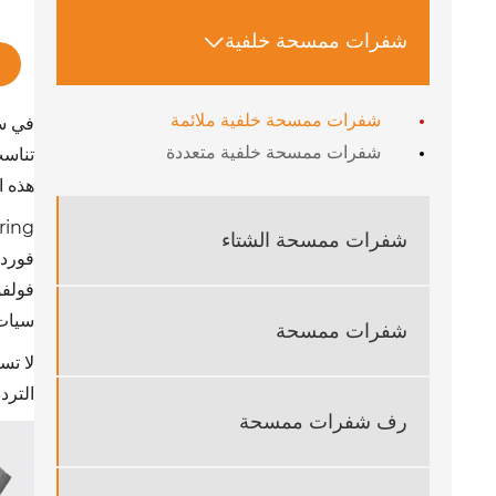
شفرات ممسحة خلفية

شفرات ممسحة خلفية ملائمة
شفرات ممسحة خلفية متعددة
هذه ا
BMW E46 Touring: ل
شفرات ممسحة الشتاء
فورد 
فولفو V60: يتسبب التصميم المخفي في ثني الشريط المطاطي وتصلبه في الجز
سيات 
شفرات ممسحة
لا تس
التردد
رف شفرات ممسحة