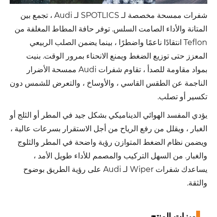
شفرات ممسحة مخصصة لـ SPOTLICS لـ Audi ، تجمع بين
المتانة والأداء الصامت السلس. توفر حافة المطاط المغلفة من
Teflon انتقادًا ناعمًا واضطرًا ، بينما يضمن الصلب الربيعي
المعزز حتى توزيع الضغط ويمنع الانحناء بمرور الوقت. بنيت
بمواد مقاومة للصدأ ، تقاوم شفرات Audi ممسحة الأضرار
الناجمة عن الطقس القاسي ، والأوساخ ، والتعرض للشمس دون
تكسير أو تصلب.
يؤدي المفسد الهوائي الديناميكي بشكل جيد في المطر أو الثلج أو
الغبار ، ويقلل من رفع الرياح من أجل الاستقرار بسرعات عالية ،
ويضمن نظام الضغط المتوازن رؤية واضحة في المطر والثلوج
والغبار. من السهل التركيب والمصمم للأداء طويل الأمد ،
يساعدك شفرات Wiper لـ Audi على رؤية الطريق بوضوح
والثقة.
ميزات المنتج