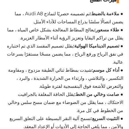
●
ملاءمة بالضبط:
تم تصميمه حصريًا لنماذج Audi A8 ، مما
يضمن اتصالًا سلسًا بذراع المساحات للأداء الأمثل.
●
طلاء مسعور:
يعالج المطاط المعالجة بشكل خاص المياه ، مما
يقلل من تراكم البقايا وتعزيز الرؤية أثناء الأمطار الغزيرة.
●
تصميم الديناميكا الهوائية:
يقلل تصميم المفسد الذي تم اختباره
في نفق الرياح ورفع الرياح ، مما يضمن مسحًا مستقرًا بسرعات
عالية.
●
أداء كل موسم:
شيدت بمطاط ثنائي الطبقة مزدوج ، ومقاومة
التكسير ، والتلاشي ، وارتداء من الحرارة الشديدة ، والبرد ،
والتعرض للأشعة فوق البنفسجية لفترة طويلة.
●
صامت وخالي من الخط:
يقلل الحافة المغلفة بالجرافيت
الاحتكاك ، مما يقلل من الضوضاء مع ضمان مسح سلس وخالي
من الخطوط في كل مرة.
●
التثبيت السريع:
تسمح آلية النقر البسيطة على التعلق السريع
والآمن ، مما يلغي الحاجة إلى الأدوات أو الإعداد المعقد.