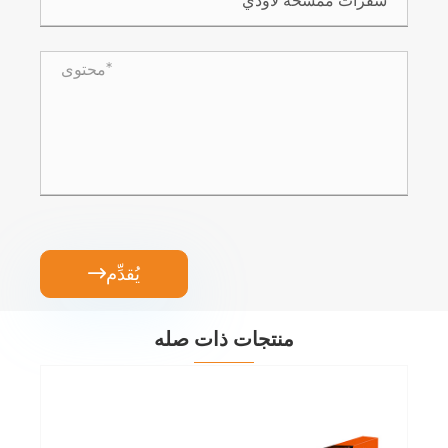
يُقدِّم

منتجات ذات صله