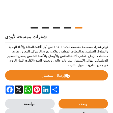
شفرات ممسحة لأودي
توفر شفرات ممسحة مخصصة لـ SPOTLICS من أجل Audi المتانة والأداء الهادئ
والمناديل السلسة. مع المطاط المغلفة بالفلام والفولاذ الزنبركي المعزز ، تقاوم
مساحات الزجاج الأمامي Audi الطقس والأوساخ والأشعة الشمس. يضمن التصميم
الديناميكي الهوائي الاستقرار بسرعات عالية ، ويحسن الطلاء الكارهة للماء الرؤية
في جميع الظروف. سهل التثبيت.
إرسال استفسار
Facebook
WhatsApp
X
Pinterest
LinkedIn
Share
وصف
مواصفة