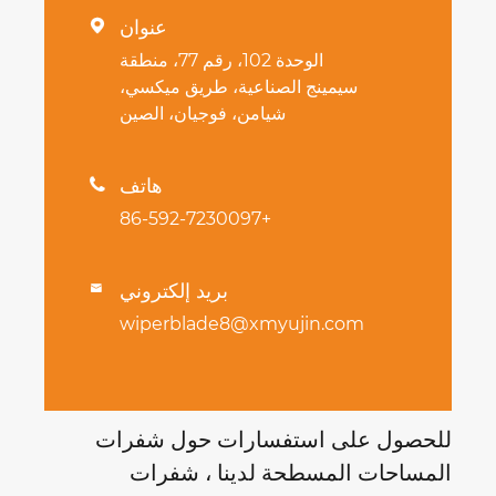
عنوان

الوحدة 102، رقم 77، منطقة
سيمينج الصناعية، طريق ميكسي،
شيامن، فوجيان، الصين
هاتف

+86-592-7230097
بريد إلكتروني

wiperblade8@xmyujin.com
للحصول على استفسارات حول شفرات
المساحات المسطحة لدينا ، شفرات