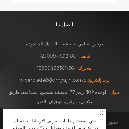
اتصل بنا
يوجين شيامن لصناعة البلاستيك المحدودة
هاتف:
+86-592-7230097
متحرك:
+86-13860488361
بريد إلكتروني:
wiperblade8@xmyujin.com
عنوان:
الوحدة 102، رقم 77، منطقة سيمينج الصناعية، طريق
ميكسي، شيامن، فوجيان، الصين
X
نحن نستخدم ملفات تعريف الارتباط لنقدم لك
حقوق الطبع والنشر © 2024 شركة يوجين شيامن لصناعة
تجربة تصفح أفضل، وتحليل حركة مرور الموقع،